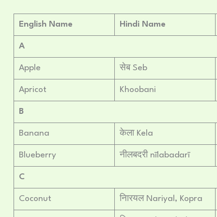
English Name
Hindi Name
A
Apple
सेब Seb
Apricot
Khoobani
B
Banana
केला Kela
Blueberry
नीलबदरी nīlabadarī
C
Coconut
नािरयल Nariyal, Kopra