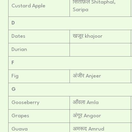
सिताफ़ल Shitaphal,
Custard Apple
Saripa
D
Dates
खजूर khajoor
Durian
F
Fig
अंजीर Anjeer
G
Gooseberry
आँवला Amla
Grapes
अंगूर Angoor
Guava
अमरूद Amrud