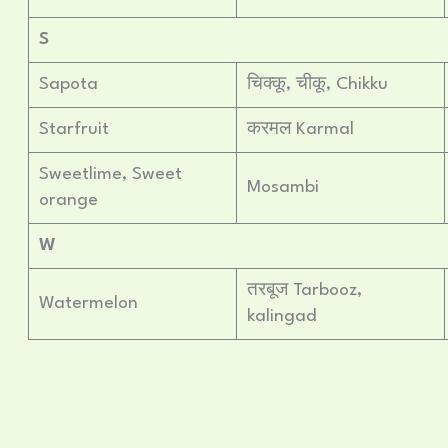
S
Sapota
चिक्कू, चीकू, Chikku
Starfruit
करमल Karmal
Sweetlime, Sweet
Mosambi
orange
W
तरबूज Tarbooz,
Watermelon
kalingad