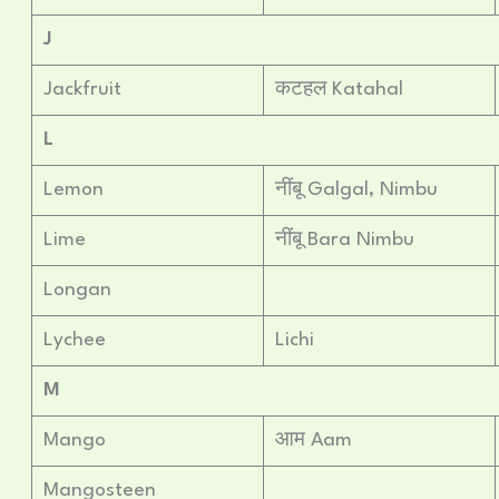
J
Jackfruit
कटहल Katahal
L
Lemon
नींबू Galgal, Nimbu
Lime
नींबू Bara Nimbu
Longan
Lychee
Lichi
M
Mango
आम Aam
Mangosteen