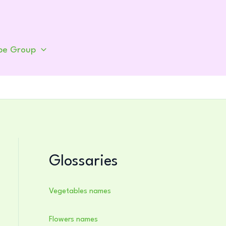
be Group
Glossaries
Vegetables names
Flowers names