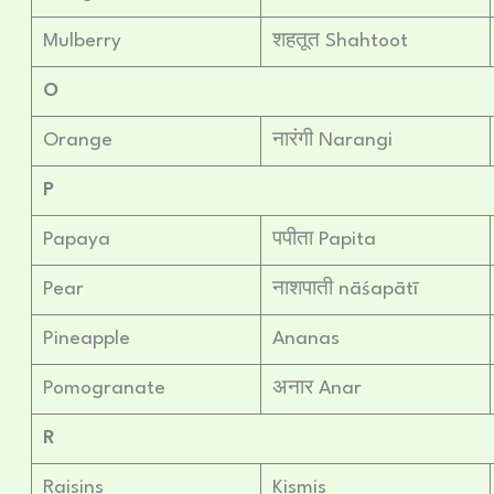
Mulberry
शहतूत Shahtoot
O
Orange
नारंगी Narangi
P
Papaya
पपीता Papita
Pear
नाशपाती nāśapātī
Pineapple
Ananas
Pomogranate
अनार Anar
R
Raisins
Kismis