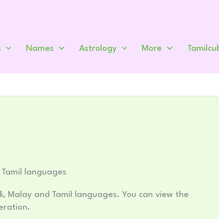
s
Names
Astrology
More
Tamilcu
d Tamil languages
indi, Malay and Tamil languages. You can view the
eration.